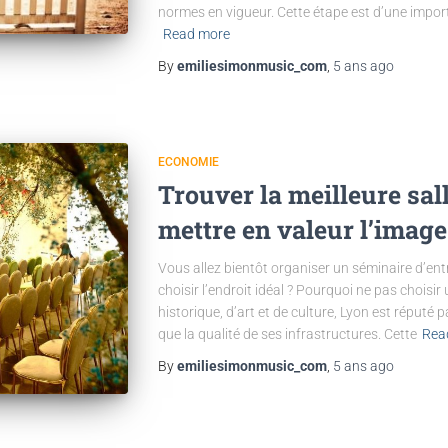
normes en vigueur. Cette étape est d’une importa
Read more
By
emiliesimonmusic_com
,
5 ans
ago
ECONOMIE
Trouver la meilleure sal
mettre en valeur l’image
Vous allez bientôt organiser un séminaire d’ent
choisir l’endroit idéal ? Pourquoi ne pas choisir 
historique, d’art et de culture, Lyon est réput
que la qualité de ses infrastructures. Cette
Rea
By
emiliesimonmusic_com
,
5 ans
ago