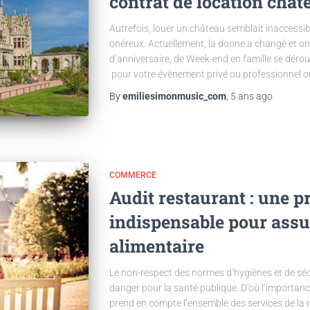
contrat de location châ
Autrefois, louer un château semblait inaccessible
onéreux. Actuellement, la donne a changé et on
d’anniversaire, de Week-end en famille se déroul
pour votre évènement privé ou professionnel o
By
emiliesimonmusic_com
,
5 ans
ago
COMMERCE
Audit restaurant : une p
indispensable pour assur
alimentaire
Le non-respect des normes d’hygiènes et de séc
danger pour la santé publique. D’où l’importanc
prend en compte l’ensemble des services de la 