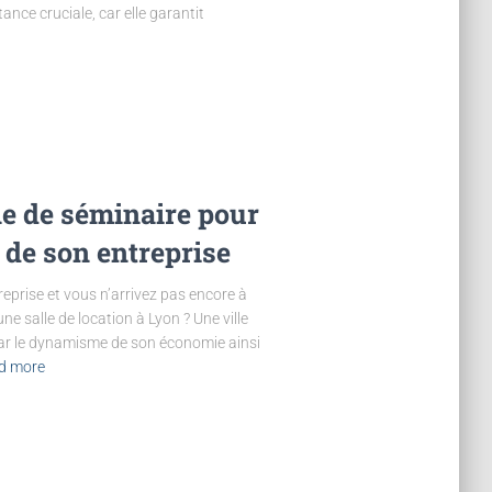
nce cruciale, car elle garantit
le de séminaire pour
 de son entreprise
reprise et vous n’arrivez pas encore à
une salle de location à Lyon ? Une ville
é par le dynamisme de son économie ainsi
d more