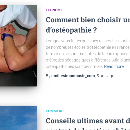
ECONOMIE
Comment bien choisir u
d’ostéopathie ?
Lorsque vous faites quelques recherches sur Inte
de nombreuses écoles d’ostéopathie en France. 
formation se sont multipliés de façon exponent
méthodes pédagogiques différentes. Afin d’unifie
ostéopathiques sont désormais
Read more
By
emiliesimonmusic_com
,
5 ans
ago
COMMERCE
Conseils ultimes avant 