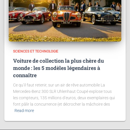
SCIENCES ET TECHNOLOGIE
Voiture de collection la plus chère du
monde : les 5 modèles légendaires à
connaître
Ce qu’il faut retenir, sur un air de rêve automobile La
Mercedes-Benz 300 SLR Uhlenhaut Coupé explose tous
les compteurs, 135 millions d’euros, deux exemplaires qui
font pâlir la concurrence (et décrocher la mâchoire des
Read more