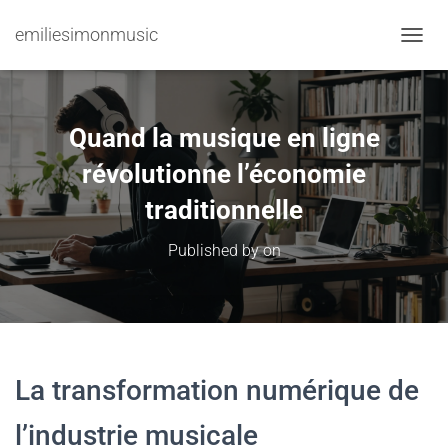
emiliesimonmusic
TOGGL
Quand la musique en ligne
révolutionne l’économie
traditionnelle
Published by
on
La transformation numérique de
l’industrie musicale