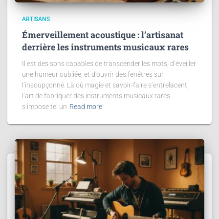
ARTISANS
Émerveillement acoustique : l’artisanat
derrière les instruments musicaux rares
Il est des sons capables de transcender les mots, d’éveiller
une humeur oubliée, et d’ouvrir des fenêtres sur
l’insoupçonné. Là où magie et savoir-faire s’entrelacent,
l’art de fabriquer des instruments musicaux rares
s’impose tel un
Read more