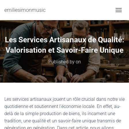
emiliesimonmusic
TOGGL
Les Services Artisanaux de Qualité:
Valorisation et Savoir-Faire Unique
Published by
on
Les services artisanaux jouent un rôle crucial dans notre vie
quotidienne et soutiennent l’économie locale. En effet, au-
delà de la simple production de biens, ils incarnent une
tradition, une qualité et un savoir-faire unique transmis de
génération en génération. Dans cet article, nous allons