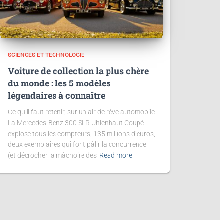
SCIENCES ET TECHNOLOGIE
Voiture de collection la plus chère
du monde : les 5 modèles
légendaires à connaître
Ce qu’il faut retenir, sur un air de rêve automobile
La Mercedes-Benz 300 SLR Uhlenhaut Coupé
explose tous les compteurs, 135 millions d’euros,
deux exemplaires qui font pâlir la concurrence
(et décrocher la mâchoire des
Read more