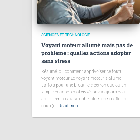
SCIENCES ET TECHNOLOGIE
Voyant moteur allumé mais pas de
problème : quelles actions adopter
sans stress
Résumé, ou comment apprivoiser ce foutu
voyant moteur Le voyant moteur s’allume,
parfois pour une broutille électronique ou un
simple bouchon mal vissé, pas toujours pour
annoncer la catastrophe, alors on souffle un
coup (et
Read more