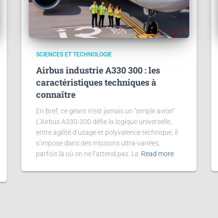
SCIENCES ET TECHNOLOGIE
Airbus industrie A330 300 : les
caractéristiques techniques à
connaître
En Bref, ce géant n’est jamais un “simple avion”
L’Airbus A330-300 défie la logique universelle,
entre agilité d’usage et polyvalence technique, il
s’impose dans des missions ultra-variées,
parfois là où on ne l’attend pas. La
Read more