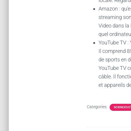
locale. Regard
Amazon : qu’es
streaming son
Video dans la 
quel ordinateu
YouTube TV : 
Il comprend 8
de sports en d
YouTube TV co
câble. Il fonc
et appareils de
Categories:
SCIENCES E