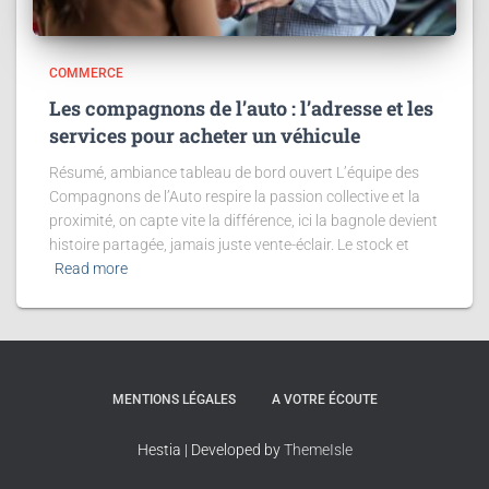
COMMERCE
Les compagnons de l’auto : l’adresse et les
services pour acheter un véhicule
Résumé, ambiance tableau de bord ouvert L’équipe des
Compagnons de l’Auto respire la passion collective et la
proximité, on capte vite la différence, ici la bagnole devient
histoire partagée, jamais juste vente-éclair. Le stock et
Read more
MENTIONS LÉGALES
A VOTRE ÉCOUTE
Hestia | Developed by
ThemeIsle